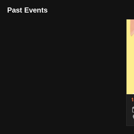
Past Events
t