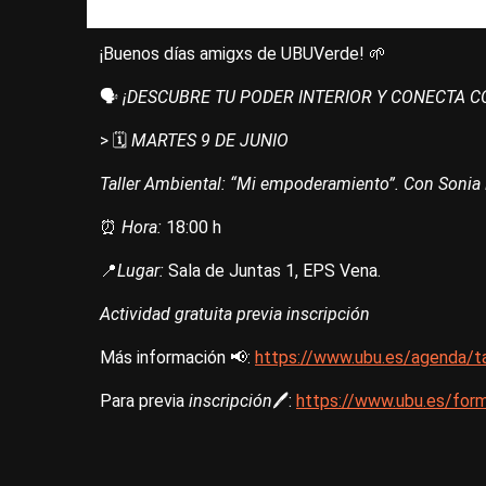
¡Buenos días amigxs de UBUVerde! 🌱
🗣️
¡DESCUBRE TU PODER INTERIOR Y CONECTA C
> 🗓️
MARTES 9 DE JUNIO
Taller Ambiental: “Mi empoderamiento”. Con Sonia
⏰
Hora:
18:00 h
📍
Lugar:
Sala de Juntas 1, EPS Vena.
Actividad gratuita previa inscripción
Más información 📢:
https://www.ubu.es/agenda/t
Para previa
inscripción
🖊️:
https://www.ubu.es/form