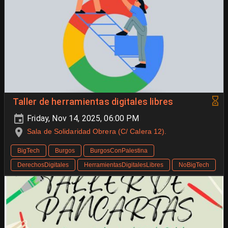
Taller de herramientas digitales libres
Friday, Nov 14, 2025, 06:00 PM
Sala de Solidaridad Obrera (C/ Calera 12).
BigTech
Burgos
BurgosConPalestina
DerechosDigitales
HerramientasDigitalesLibres
NoBigTech